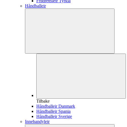
Friidrettsleir Tyrkia
Håndballeir
Tilbake
Håndballeir Danmark
Håndballeir Spania
Håndballeir Sverige
Innebandyleir