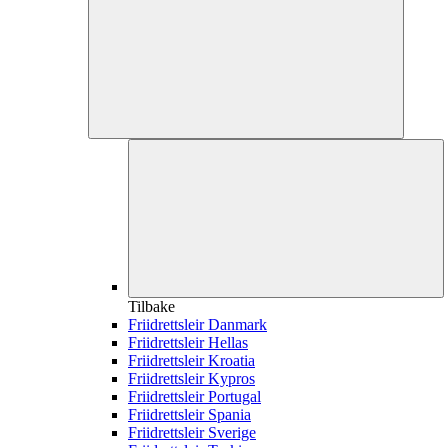
Tilbake
Friidrettsleir Danmark
Friidrettsleir Hellas
Friidrettsleir Kroatia
Friidrettsleir Kypros
Friidrettsleir Portugal
Friidrettsleir Spania
Friidrettsleir Sverige