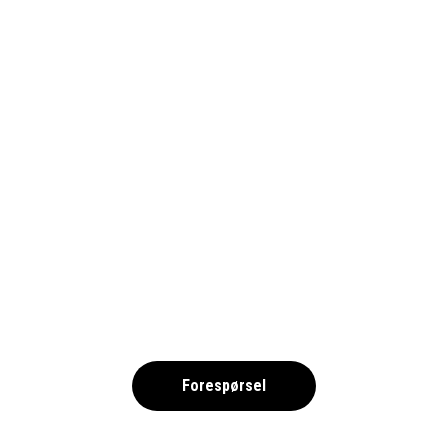
FC ST PAULI – 1920×900
,
Forespørsel