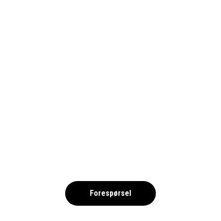
SÜPER-LIG_BILLETTER_1690
,
Forespørsel