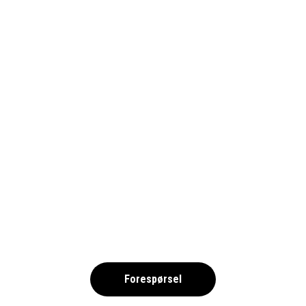
ISTOCK-1166415052_1690-LV
,
Forespørsel