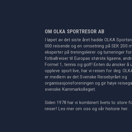
OM OLKA SPORTRESOR AB
I løpet av det siste året hadde OLKA Sportsr
000 reisende og en omsetning på SEK 200 mil
eksperter på treningsleirer og turneringer for
fotballreiser til Europas største ligaene, an
Formel 1, tennis og golf! Enten du ønsker å u
oppleve sport live, har vi reisen for deg. OL
er medlem av det Svenske Reisebyrået og
organisasjonsforeningen og gir høye reisegara
svenske Kammarkollegiet.
Siden 1978 har vi kombinert livets to store f
reiser! Les mer om oss og vår historie
her
.