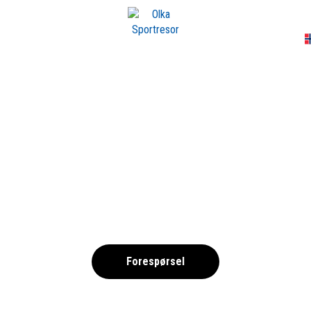
A
1690_F1_BELGIEN
,
Forespørsel