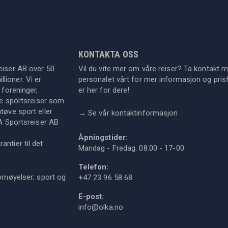
KONTAKTA OSS
eiser AB over 50
Vil du vite mer om våre reiser? Ta kontakt 
lioner. Vi er
personalet vårt for mer informasjon og prisf
 foreninger,
er her for dere!
dre sportsreiser som
tøve sport eller
→
Se vår kontaktinformasjon
KA Sportsreiser AB
Åpningstider:
ntier til det
Mandag - Fredag: 08:00 - 17-00
Telefon:
ornøyelser; sport og
+47 23 96 58 68
E-post:
info@olka.no