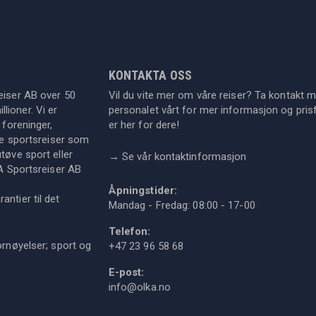
KONTAKTA OSS
eiser AB over 50
Vil du vite mer om våre reiser? Ta kontakt 
lioner. Vi er
personalet vårt for mer informasjon og prisf
 foreninger,
er her for dere!
dre sportsreiser som
tøve sport eller
→
Se vår kontaktinformasjon
KA Sportsreiser AB
Åpningstider:
ntier til det
Mandag - Fredag: 08:00 - 17-00
Telefon:
ornøyelser; sport og
+47 23 96 58 68
E-post:
info@olka.no