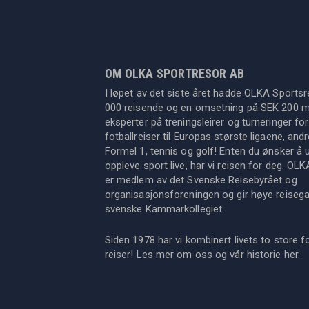
OM OLKA SPORTRESOR AB
I løpet av det siste året hadde OLKA Sportsr
000 reisende og en omsetning på SEK 200 mil
eksperter på treningsleirer og turneringer for
fotballreiser til Europas største ligaene, an
Formel 1, tennis og golf! Enten du ønsker å u
oppleve sport live, har vi reisen for deg. OL
er medlem av det Svenske Reisebyrået og
organisasjonsforeningen og gir høye reisegara
svenske Kammarkollegiet.
Siden 1978 har vi kombinert livets to store f
reiser! Les mer om oss og vår historie
her
.