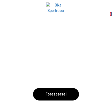
A
-PRIX-8875159_169
,
Forespørsel