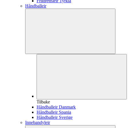
Friidrettsleir Tyrkia
Håndballeir
Tilbake
Håndballeir Danmark
Håndballeir Spania
Håndballeir Sverige
Innebandyleir