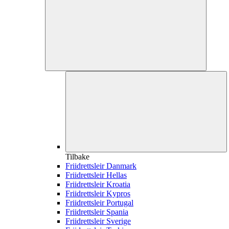
Tilbake
Friidrettsleir Danmark
Friidrettsleir Hellas
Friidrettsleir Kroatia
Friidrettsleir Kypros
Friidrettsleir Portugal
Friidrettsleir Spania
Friidrettsleir Sverige