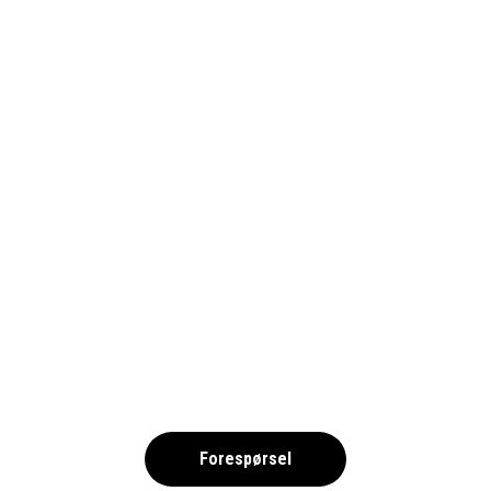
BORÅS SCANDIC PLAZA –
FOTBOLL 2025
,
Forespørsel