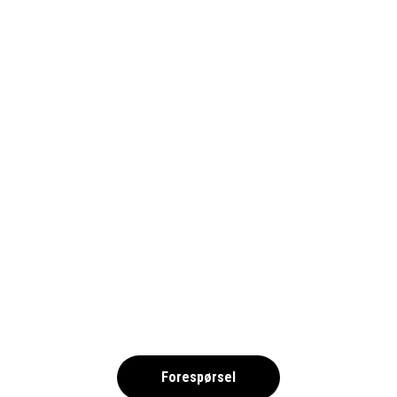
GOTEBORG PRIORITET SERNEKE
ARENA – FOTBOLL 2026 -NORSKA
,
Forespørsel