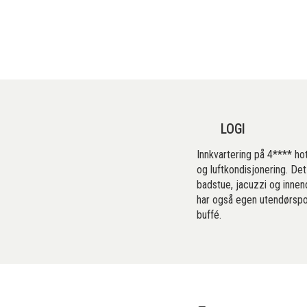
LOGI
Innkvartering på 4**** h
og luftkondisjonering. Det 
badstue, jacuzzi og innen
har også egen utendørspo
buffé.