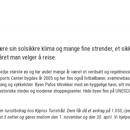
ære sin solsikkre klima og mange fine strender, et sik
året man velger å reise.
redje største øy og har under mange år været et verdsatt og regelmessi
Sports Center bygdes år 2005 og her fins også fotballbaner, svømmebas
ing og sykkelstier. Byen Pafos tiltrekker med sin hyggelige havn, sitt mi
istoriske steder og moderne shoppingsenter. Hele byen fins på UNESCOs
om turistbidrag hos Kypros Turistråd. Dere får då et avdrag på 1.050,-/p
st 5 netter og gøres mellom den 1. november og den 30. april. Vi hjelp