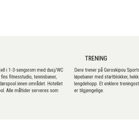
TRENING
otell i 1-3-sengsrom med dusj/WC
Dere trener på Geroskipou Sports
fins fitnesstudio, tennisbaner,
løpebaner med startblokker, hekk
dørspool innen området. Hotellet
lengdehopp. Et enklere trenings
ol. Alle måltider serveres som
er tilgjengelige.