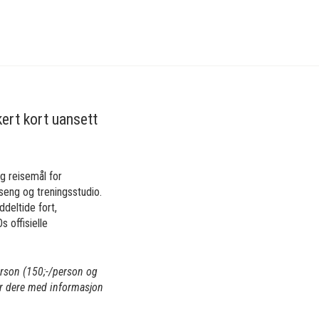
kert kort uansett
g reisemål for
seng og treningsstudio.
ddeltide fort,
 offisielle
erson (150;-/person og
er dere med informasjon