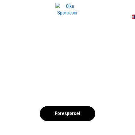
A
GEROSKIPOU, PAFO
Eparchía Páfou, Kypros
Forespørsel