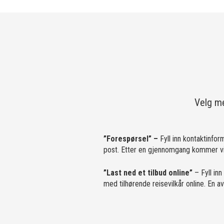
Velg me
”Forespørsel” –
Fyll inn kontaktinfor
post. Etter en gjennomgang kommer vi 
”Last ned et tilbud online”
– Fyll inn
med tilhørende reisevilkår online. En 