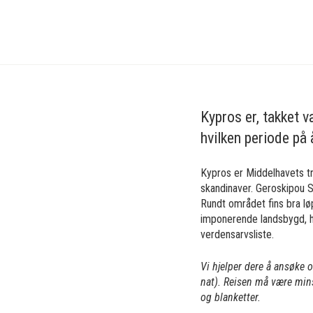
Treningsleir
Friidrett
Kypros
Paphos
Kypros er, takket v
hvilken periode på 
Kypros er Middelhavets t
skandinaver. Geroskipou 
Rundt området fins bra løp
imponerende landsbygd, h
verdensarvsliste.
Vi hjelper dere å ansøke 
nat). Reisen må være min
og blanketter.