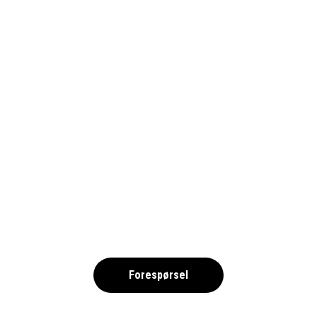
PSA_HOTELLRUM (3)_1690
,
Forespørsel