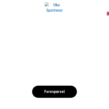
A
RG_ISTOCK-11415
,
Forespørsel