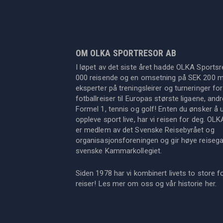
OM OLKA SPORTRESOR AB
I løpet av det siste året hadde OLKA Sportsr
000 reisende og en omsetning på SEK 200 mil
eksperter på treningsleirer og turneringer for
fotballreiser til Europas største ligaene, an
Formel 1, tennis og golf! Enten du ønsker å u
oppleve sport live, har vi reisen for deg. OL
er medlem av det Svenske Reisebyrået og
organisasjonsforeningen og gir høye reisegara
svenske Kammarkollegiet.
Siden 1978 har vi kombinert livets to store f
reiser! Les mer om oss og vår historie
her
.