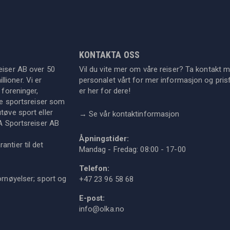
KONTAKTA OSS
eiser AB over 50
Vil du vite mer om våre reiser? Ta kontakt 
lioner. Vi er
personalet vårt for mer informasjon og prisf
 foreninger,
er her for dere!
dre sportsreiser som
tøve sport eller
→
Se vår kontaktinformasjon
KA Sportsreiser AB
Åpningstider:
ntier til det
Mandag - Fredag: 08:00 - 17-00
Telefon:
ornøyelser; sport og
+47 23 96 58 68
E-post:
info@olka.no