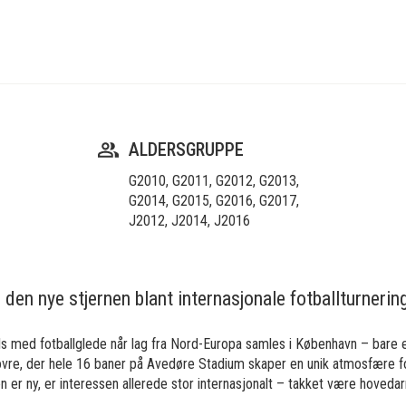
ALDERSGRUPPE
G2010
,
G2011
,
G2012
,
G2013
,
G2014
,
G2015
,
G2016
,
G2017
,
J2012
,
J2014
,
J2016
en nye stjernen blant internasjonale fotballturnering
 med fotballglede når lag fra Nord-Europa samles i København – bare e
dovre, der hele 16 baner på Avedøre Stadium skaper en unik atmosfære fo
 er ny, er interessen allerede stor internasjonalt – takket være hoveda