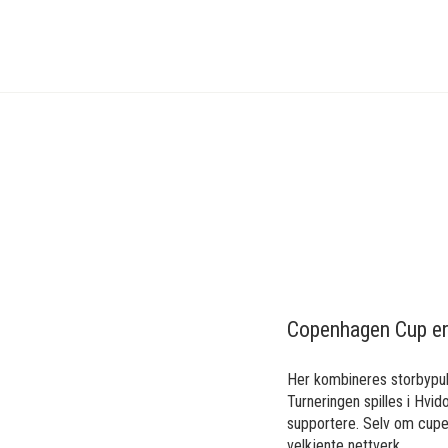
Cuper
Fotball
Danmark
Copenhagen Cup
Copenhagen Cup er d
Her kombineres storbypuls
Turneringen spilles i Hvi
supportere. Selv om cupen
velkjente nettverk.