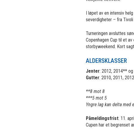
I løpet av en intensiv he
severdigheter – fra Tivol
Turneringen avsluttes sønd
Copenhagen Cup til et av 
storbyweekend. Kort sagt 
ALDERSKLASSER
Jenter
: 2012, 2014** og
Gutter
: 2010, 2011, 201
**8 mot 8
***5 mot 5
Yngre lag kan delta med 
Påmeldingsfrist
: 11. apr
Cupen har et begrenset ant