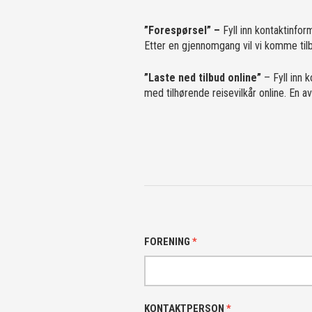
”Forespørsel” –
Fyll inn kontaktinfor
Etter en gjennomgang vil vi komme tilb
”Laste ned tilbud online”
– Fyll inn 
med tilhørende reisevilkår online. En a
FORENING
*
KONTAKTPERSON
*