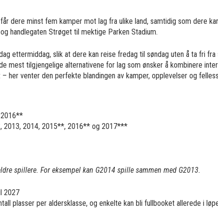
lg får dere minst fem kamper mot lag fra ulike land, samtidig som dere 
i og handlegaten Strøget til mektige Parken Stadium.
ag ettermiddag, slik at dere kan reise fredag til søndag uten å ta fri fra 
de mest tilgjengelige alternativene for lag som ønsker å kombinere inter
– her venter den perfekte blandingen av kamper, opplevelser og felles
 2016**
2, 2013, 2014, 2015**, 2016** og 2017***
eldre spillere. For eksempel kan G2014 spille sammen med G2013.
il 2027
all plasser per aldersklasse, og enkelte kan bli fullbooket allerede i løp