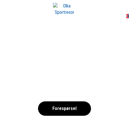
A
COPENHAGEN CUP
14 mai - 16 mai, 2027
Sjælland, Danmark
Forespørsel