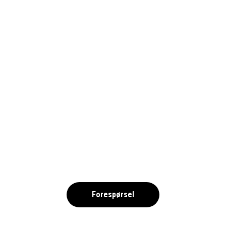
1690_WESTHAMP
,
Forespørsel