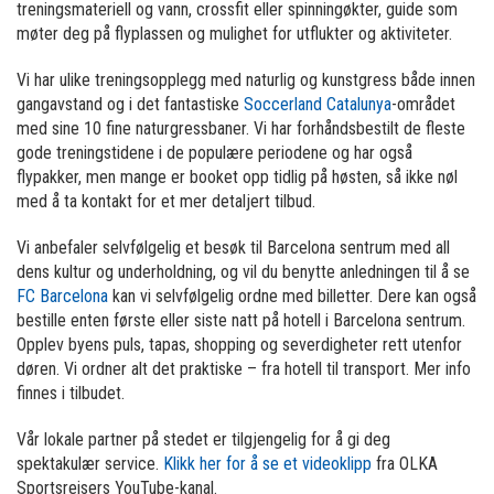
treningsmateriell og vann, crossfit eller spinningøkter, guide som
møter deg på flyplassen og mulighet for utflukter og aktiviteter.
Vi har ulike treningsopplegg med naturlig og kunstgress både innen
gangavstand og i det fantastiske
Soccerland Catalunya
-området
med sine 10 fine naturgressbaner. Vi har forhåndsbestilt de fleste
gode treningstidene i de populære periodene og har også
flypakker, men mange er booket opp tidlig på høsten, så ikke nøl
med å ta kontakt for et mer detaljert tilbud.
Vi anbefaler selvfølgelig et besøk til Barcelona sentrum med all
dens kultur og underholdning, og vil du benytte anledningen til å se
FC Barcelona
kan vi selvfølgelig ordne med billetter. Dere kan også
bestille enten første eller siste natt på hotell i Barcelona sentrum.
Opplev byens puls, tapas, shopping og severdigheter rett utenfor
døren. Vi ordner alt det praktiske – fra hotell til transport. Mer info
finnes i tilbudet.
Vår lokale partner på stedet er tilgjengelig for å gi deg
spektakulær service.
Klikk her for å se et videoklipp
fra OLKA
Sportsreisers YouTube-kanal.