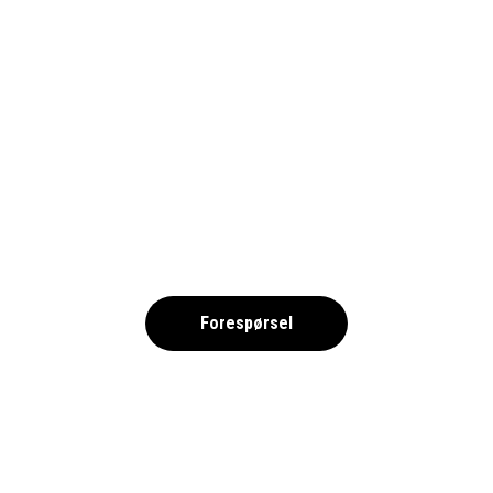
LLORET DE MAR
Costa Brava, Spania
Forespørsel