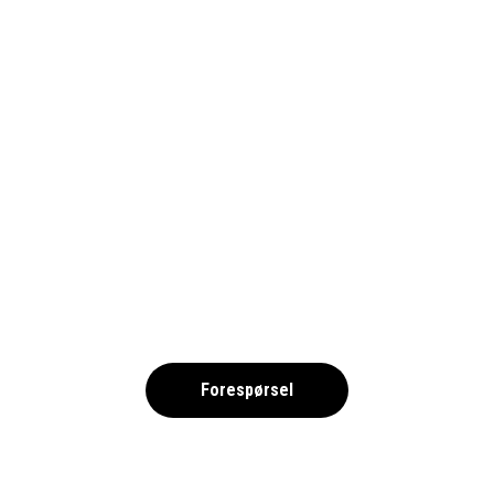
LIMASSOL
Eparchía Lemesoú, Kypros
Forespørsel