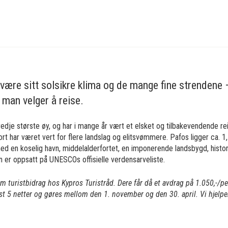
være sitt solsikre klima og de mange fine strendene –
 man velger å reise.
edje største øy, og har i mange år vært et elsket og tilbakevendende re
t har været vert for flere landslag og elitsvømmere. Pafos ligger ca. 1,
med en koselig havn, middelalderfortet, en imponerende landsbygd, hist
 er oppsatt på UNESCOs offisielle verdensarveliste.
om turistbidrag hos Kypros Turistråd. Dere får då et avdrag på 1.050,-/p
st 5 netter og gøres mellom den 1. november og den 30. april. Vi hjelp