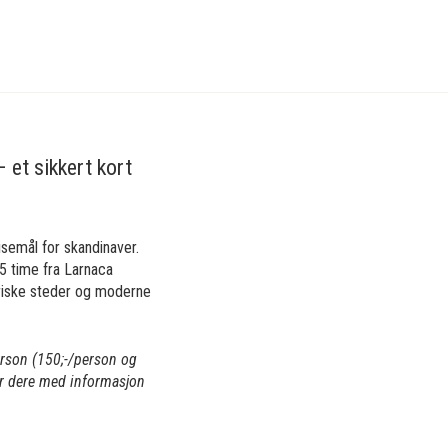
 et sikkert kort
isemål for skandinaver.
5 time fra Larnaca
oriske steder og moderne
erson (150;-/person og
er dere med informasjon