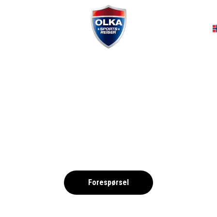
A
ORAL BEACH, PAF
Eparchía Páfou, Kypros
Forespørsel