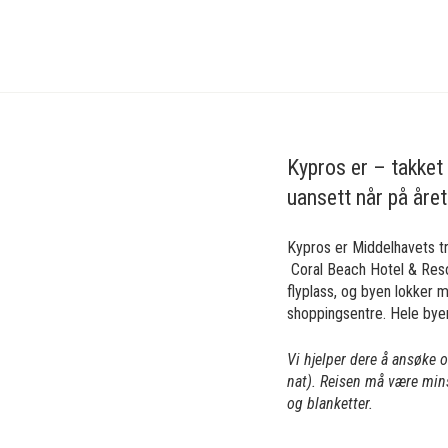
Treningsleir
Svomming
Kypros
Pafos Coral Beach
Kypros er – takket 
uansett når på året
Kypros er Middelhavets tr
Coral Beach Hotel & Resor
flyplass, og byen lokker 
shoppingsentre. Hele byen
Vi hjelper dere å ansøke 
nat). Reisen må være min
og blanketter.