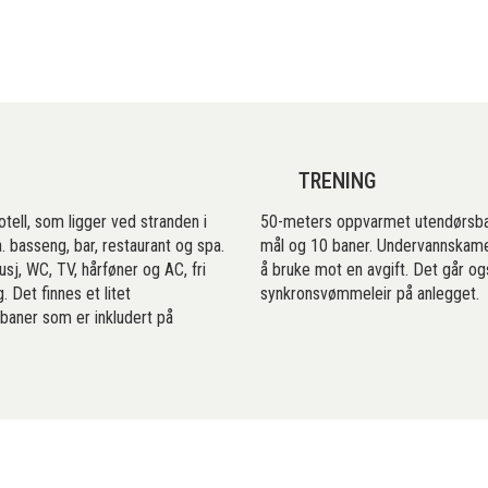
TRENING
tell, som ligger ved stranden i
50-meters oppvarmet utendørsb
a. basseng, bar, restaurant og spa.
mål og 10 baner. Undervannskamer
sj, WC, TV, hårføner og AC, fri
å bruke mot en avgift. Det går og
. Det finnes et litet
synkronsvømmeleir på anlegget.
sbaner som er inkludert på