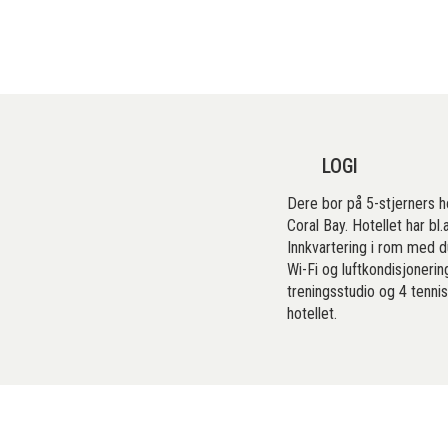
LOGI
Dere bor på 5-stjerners ho
Coral Bay. Hotellet har bl.
Innkvartering i rom med du
Wi-Fi og luftkondisjonering
treningsstudio og 4 tenni
hotellet.