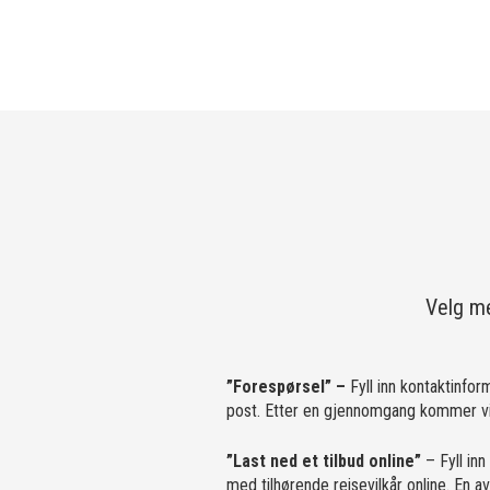
Velg me
”Forespørsel” –
Fyll inn kontaktinfor
post. Etter en gjennomgang kommer vi 
”Last ned et tilbud online”
– Fyll inn
med tilhørende reisevilkår online. En 