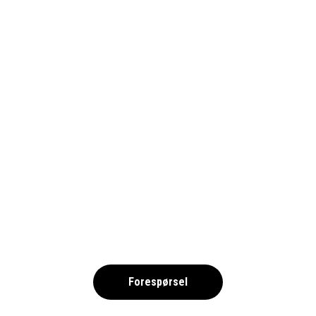
ÅLBORG CITY CUP 2026 NO
,
Forespørsel