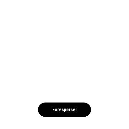
COPA MARESME 2026 NO
,
Forespørsel