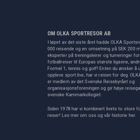
OM OLKA SPORTRESOR AB
I løpet av det siste året hadde OLKA Sportsr
000 reisende og en omsetning på SEK 200 mil
eksperter på treningsleirer og turneringer for
fotballreiser til Europas største ligaene, an
Formel 1, tennis og golf! Enten du ønsker å u
oppleve sport live, har vi reisen for deg. OL
er medlem av det Svenske Reisebyrået og
organisasjonsforeningen og gir høye reisegara
svenske Kammarkollegiet.
Siden 1978 har vi kombinert livets to store f
reiser! Les mer om oss og vår historie
her
.