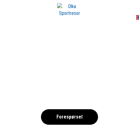
A
URG CITY CUP 20
,
Forespørsel