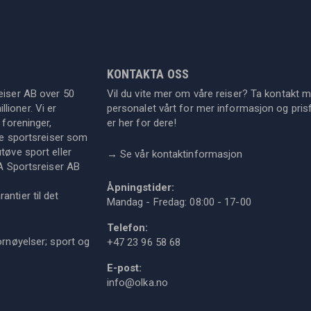
KONTAKTA OSS
eiser AB over 50
Vil du vite mer om våre reiser? Ta kontakt 
lioner. Vi er
personalet vårt for mer informasjon og prisf
 foreninger,
er her for dere!
dre sportsreiser som
tøve sport eller
→
Se vår kontaktinformasjon
KA Sportsreiser AB
Åpningstider:
ntier til det
Mandag - Fredag: 08:00 - 17-00
Telefon:
ornøyelser; sport og
+47 23 96 58 68
E-post:
info@olka.no