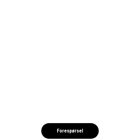
INVIGNINGSMATCH-2-
RODSPATTECUP-1690
,
Forespørsel