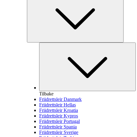
Tilbake
Friidrettsleir Danmark
Friidrettsleir Hellas
Friidrettsleir Kroatia
Friidrettsleir Kypros
Friidrettsleir Portugal
Friidrettsleir Spania
Friidrettsleir Sverige