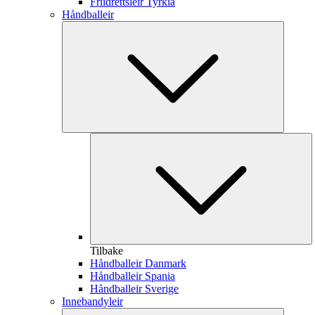
Friidrettsleir Tyrkia
Håndballeir
Tilbake
Håndballeir Danmark
Håndballeir Spania
Håndballeir Sverige
Innebandyleir