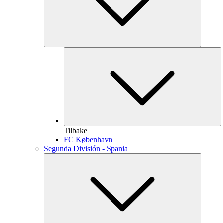
Tilbake
FC København
Segunda División - Spania