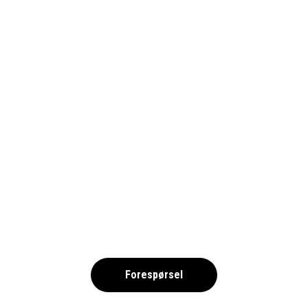
1690-PSV_PIXABAY(1)
,
Forespørsel