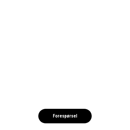
SEVILLA-FC_BILLETTER_1690
,
Forespørsel