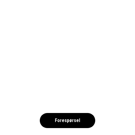
MONACO-3416339_1690-PIXA
,
Forespørsel