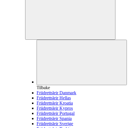
Tilbake
Friidrettsleir Danmark
Friidrettsleir Hellas
Friidrettsleir Kroatia
Friidrettsleir Kypros
Friidrettsleir Portugal
Friidrettsleir Spania
Friidrettsleir Sverige