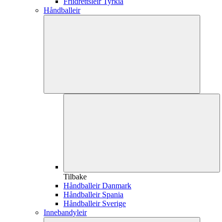
Friidrettsleir Tyrkia
Håndballeir
Tilbake
Håndballeir Danmark
Håndballeir Spania
Håndballeir Sverige
Innebandyleir