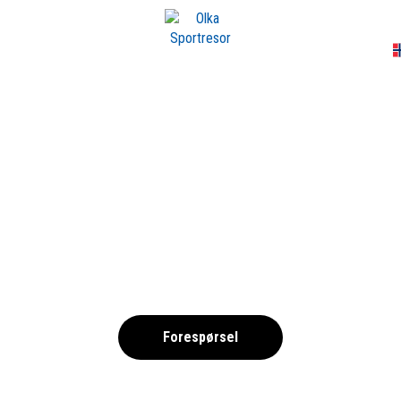
A
494714-1690-SAN
,
Forespørsel