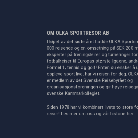
OM OLKA SPORTRESOR AB
I løpet av det siste året hadde OLKA Sportsr
000 reisende og en omsetning på SEK 200 mil
eksperter på treningsleirer og turneringer for
fotballreiser til Europas største ligaene, an
Formel 1, tennis og golf! Enten du ønsker å u
oppleve sport live, har vi reisen for deg. OL
er medlem av det Svenske Reisebyrået og
organisasjonsforeningen og gir høye reisegara
svenske Kammarkollegiet.
Siden 1978 har vi kombinert livets to store f
reiser! Les mer om oss og vår historie
her
.