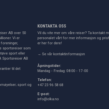
KONTAKTA OSS
eiser AB over 50
Vil du vite mer om våre reiser? Ta kontakt 
lioner. Vi er
personalet vårt for mer informasjon og prisf
 foreninger,
er her for dere!
dre sportsreiser som
tøve sport eller
→
Se vår kontaktinformasjon
KA Sportsreiser AB
Åpningstider:
ntier til det
Mandag - Fredag: 08:00 - 17-00
Telefon:
ornøyelser; sport og
+47 23 96 58 68
E-post:
info@olka.no