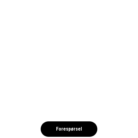
ISTOCK-1021927100-1690-
PITTSBURGH-1
,
Forespørsel