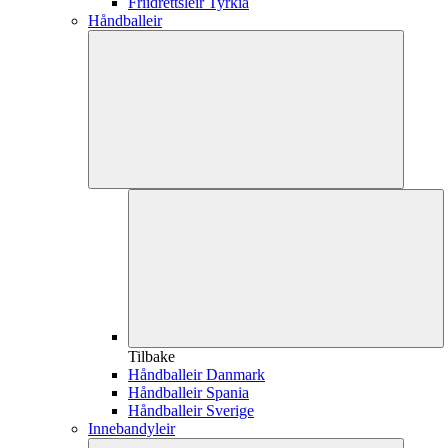
Friidrettsleir Tyrkia
Håndballeir
Tilbake
Håndballeir Danmark
Håndballeir Spania
Håndballeir Sverige
Innebandyleir