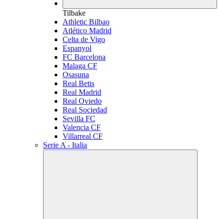
Tilbake
Athletic Bilbao
Atlético Madrid
Celta de Vigo
Espanyol
FC Barcelona
Malaga CF
Osasuna
Real Betis
Real Madrid
Real Oviedo
Real Sociedad
Sevilla FC
Valencia CF
Villarreal CF
Serie A - Italia