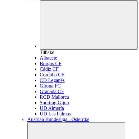
Tilbake
Albacete
Burgos CF
Cádiz CF
Cordoba CF
CD Leganés
Girona FC
Granada CF
RCD Mallorca
Sporting Gijon
UD Almería
UD Las Palmas
Austrian Bundesliga - Østerrike