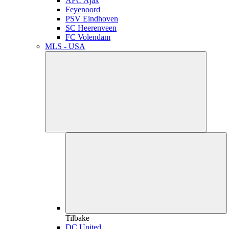
AFC Ajax
Feyenoord
PSV Eindhoven
SC Heerenveen
FC Volendam
MLS - USA
Tilbake
DC United