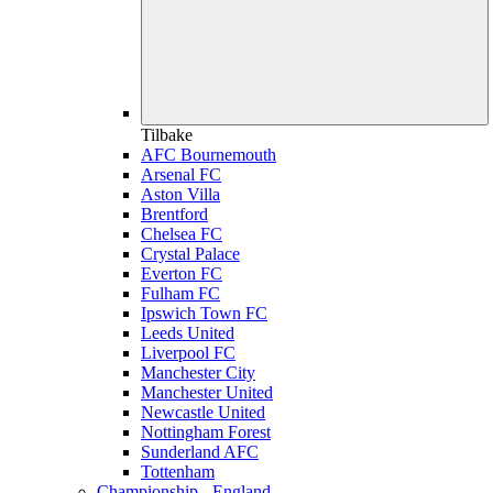
Tilbake
AFC Bournemouth
Arsenal FC
Aston Villa
Brentford
Chelsea FC
Crystal Palace
Everton FC
Fulham FC
Ipswich Town FC
Leeds United
Liverpool FC
Manchester City
Manchester United
Newcastle United
Nottingham Forest
Sunderland AFC
Tottenham
Championship - England