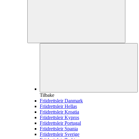
Tilbake
Friidrettsleir Danmark
Friidrettsleir Hellas
Friidrettsleir Kroatia
Friidrettsleir Kypros
Friidrettsleir Portugal
Friidrettsleir Spania
Friidrettsleir Sverige