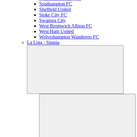
Southampton FC
Sheffield United
Stoke City FC
Swansea City
West Bromwich Albion FC
West Ham United
Wolverhampton Wanderers FC
La Liga - Spania