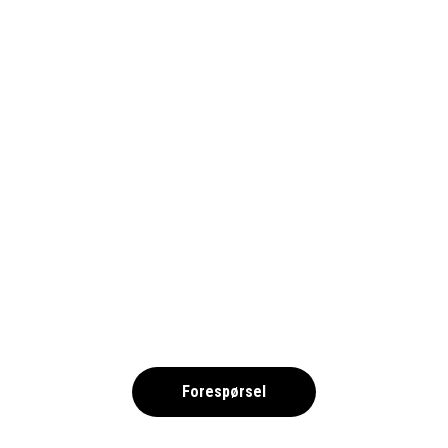
ISTOCK-1886852127-1690-ARENA
,
Forespørsel