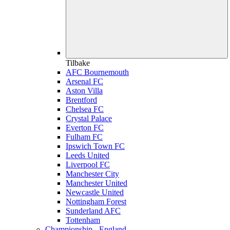
Tilbake
AFC Bournemouth
Arsenal FC
Aston Villa
Brentford
Chelsea FC
Crystal Palace
Everton FC
Fulham FC
Ipswich Town FC
Leeds United
Liverpool FC
Manchester City
Manchester United
Newcastle United
Nottingham Forest
Sunderland AFC
Tottenham
Championship - England