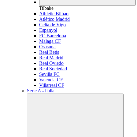
Tilbake
Athletic Bilbao
Atlético Madrid
Celta de Vigo
Espanyol
FC Barcelona
Malaga CF
Osasuna
Real Betis
Real Madrid
Real Oviedo
Real Sociedad
Sevilla FC
Valencia CF
Villarreal CF
Serie A - Italia