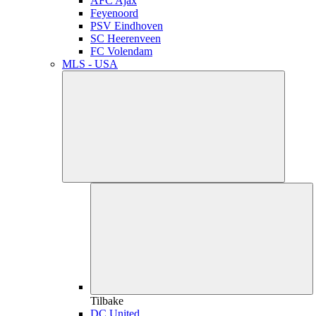
AFC Ajax
Feyenoord
PSV Eindhoven
SC Heerenveen
FC Volendam
MLS - USA
Tilbake
DC United