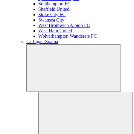
Southampton FC
Sheffield United
Stoke City FC
Swansea City
West Bromwich Albion FC
West Ham United
Wolverhampton Wanderers FC
La Liga - Spania