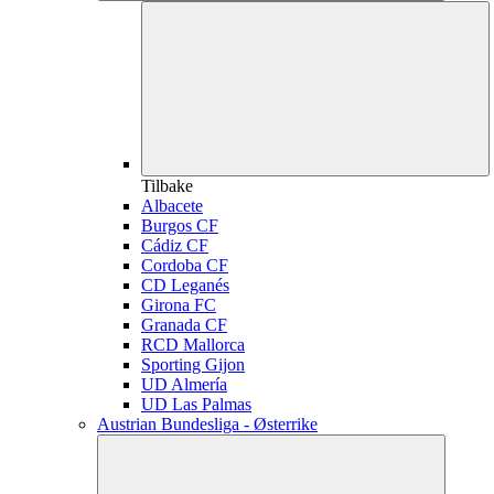
Tilbake
Albacete
Burgos CF
Cádiz CF
Cordoba CF
CD Leganés
Girona FC
Granada CF
RCD Mallorca
Sporting Gijon
UD Almería
UD Las Palmas
Austrian Bundesliga - Østerrike