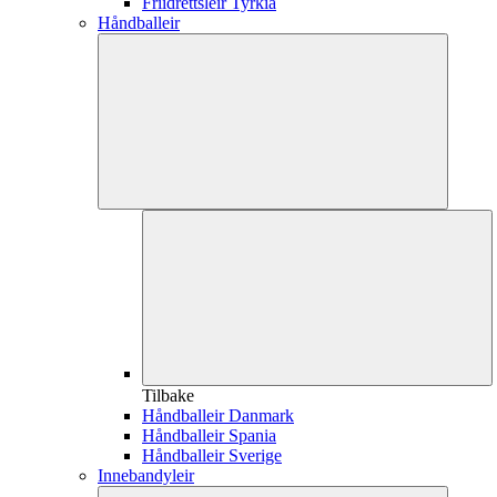
Friidrettsleir Tyrkia
Håndballeir
Tilbake
Håndballeir Danmark
Håndballeir Spania
Håndballeir Sverige
Innebandyleir