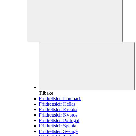
Tilbake
Friidrettsleir Danmark
Friidrettsleir Hellas
Friidrettsleir Kroatia
Friidrettsleir Kypros
Friidrettsleir Portugal
Friidrettsleir Spania
Friidrettsleir Sverige