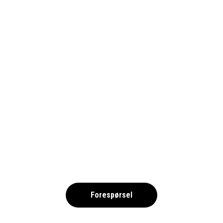
1690-RB_PIXA
,
Forespørsel