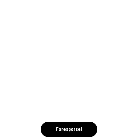
1690-SCHALKE_PIXABY
,
Forespørsel