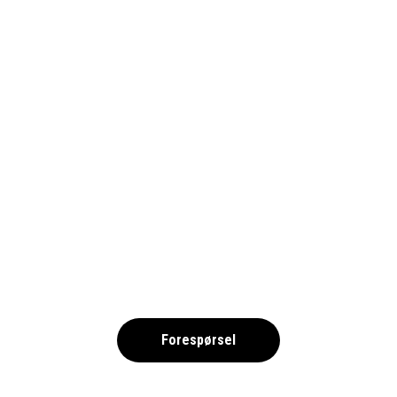
1690-WERDERBREMEN_PIXABY
,
Forespørsel