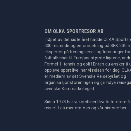
OM OLKA SPORTRESOR AB
I løpet av det siste året hadde OLKA Sportsr
000 reisende og en omsetning på SEK 200 mil
eksperter på treningsleirer og turneringer for
fotballreiser til Europas største ligaene, an
Formel 1, tennis og golf! Enten du ønsker å u
oppleve sport live, har vi reisen for deg. OL
er medlem av det Svenske Reisebyrået og
organisasjonsforeningen og gir høye reisegara
svenske Kammarkollegiet.
Siden 1978 har vi kombinert livets to store f
reiser! Les mer om oss og vår historie
her
.