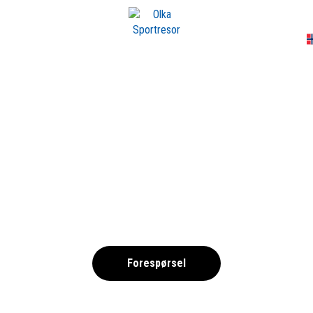
A
TSHALS-FOTBOLL-
,
Forespørsel