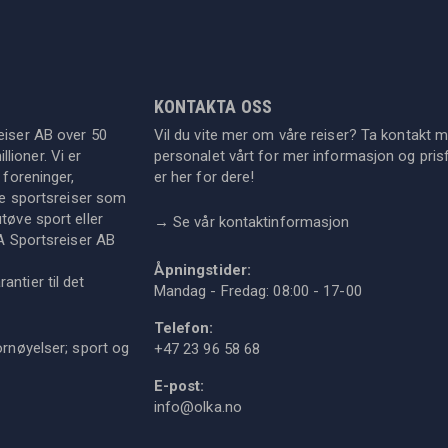
KONTAKTA OSS
eiser AB over 50
Vil du vite mer om våre reiser? Ta kontakt 
lioner. Vi er
personalet vårt for mer informasjon og prisf
 foreninger,
er her for dere!
dre sportsreiser som
tøve sport eller
→
Se vår kontaktinformasjon
KA Sportsreiser AB
Åpningstider:
ntier til det
Mandag - Fredag: 08:00 - 17-00
Telefon:
ornøyelser; sport og
+47 23 96 58 68
E-post:
info@olka.no