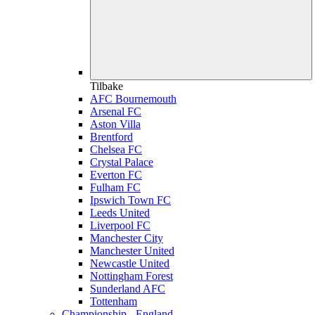
Tilbake
AFC Bournemouth
Arsenal FC
Aston Villa
Brentford
Chelsea FC
Crystal Palace
Everton FC
Fulham FC
Ipswich Town FC
Leeds United
Liverpool FC
Manchester City
Manchester United
Newcastle United
Nottingham Forest
Sunderland AFC
Tottenham
Championship - England