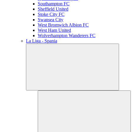
Southampton FC
Sheffield United
Stoke City FC
Swansea City
West Bromwich Albion FC
West Ham United
Wolverhampton Wanderers FC
La Liga - Spania