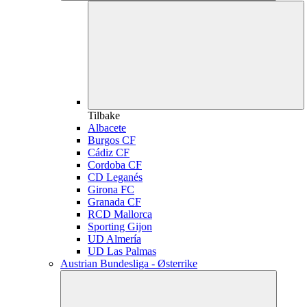
Tilbake
Albacete
Burgos CF
Cádiz CF
Cordoba CF
CD Leganés
Girona FC
Granada CF
RCD Mallorca
Sporting Gijon
UD Almería
UD Las Palmas
Austrian Bundesliga - Østerrike