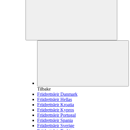
Tilbake
Friidrettsleir Danmark
Friidrettsleir Hellas
Friidrettsleir Kroatia
Friidrettsleir Kypros
Friidrettsleir Portugal
Friidrettsleir Spania
Friidrettsleir Sverige