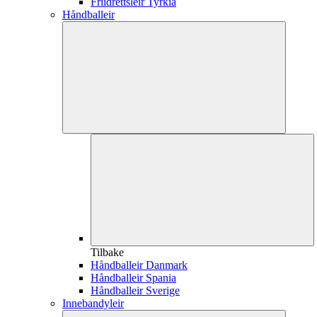
Friidrettsleir Tyrkia
Håndballeir
Tilbake
Håndballeir Danmark
Håndballeir Spania
Håndballeir Sverige
Innebandyleir