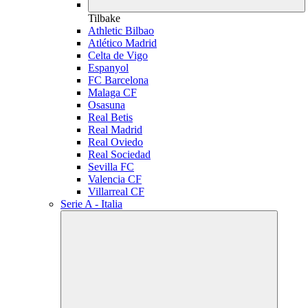
Tilbake
Athletic Bilbao
Atlético Madrid
Celta de Vigo
Espanyol
FC Barcelona
Malaga CF
Osasuna
Real Betis
Real Madrid
Real Oviedo
Real Sociedad
Sevilla FC
Valencia CF
Villarreal CF
Serie A - Italia