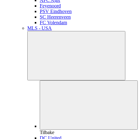
AFC Ajax
Feyenoord
PSV Eindhoven
SC Heerenveen
FC Volendam
MLS - USA
Tilbake
DC United