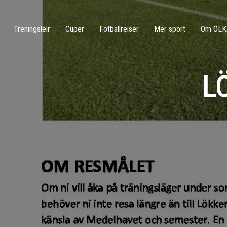
Treningsleir
Cuper
Fotballreiser
Mer sport
Om OLK
L