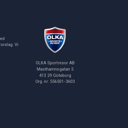
med
orslag. Vi
OLKA Sportresor AB
Masthamnsgatan 5
413 29
Göteborg
Org. nr:
556501-3603