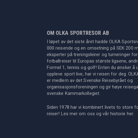
OM OLKA SPORTRESOR AB
I løpet av det siste året hadde OLKA Sportsr
000 reisende og en omsetning på SEK 200 mil
eksperter på treningsleirer og turneringer for
fotballreiser til Europas største ligaene, an
Formel 1, tennis og golf! Enten du ønsker å u
oppleve sport live, har vi reisen for deg. OL
er medlem av det Svenske Reisebyrået og
organisasjonsforeningen og gir høye reisegara
svenske Kammarkollegiet.
Siden 1978 har vi kombinert livets to store f
reiser! Les mer om oss og vår historie
her
.