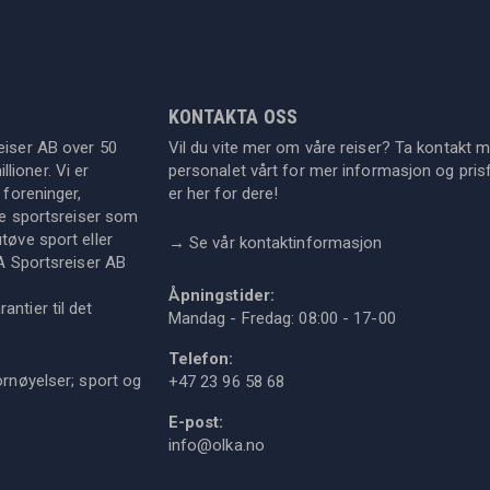
KONTAKTA OSS
eiser AB over 50
Vil du vite mer om våre reiser? Ta kontakt 
lioner. Vi er
personalet vårt for mer informasjon og prisf
 foreninger,
er her for dere!
dre sportsreiser som
tøve sport eller
→
Se vår kontaktinformasjon
KA Sportsreiser AB
Åpningstider:
ntier til det
Mandag - Fredag: 08:00 - 17-00
Telefon:
ornøyelser; sport og
+47 23 96 58 68
E-post:
info@olka.no