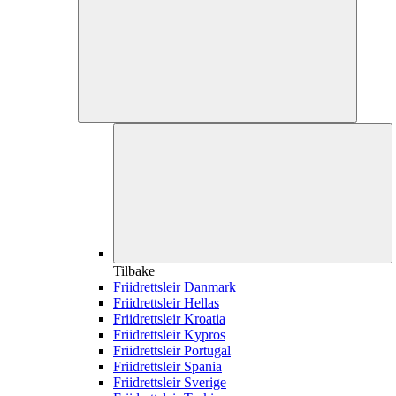
Tilbake
Friidrettsleir Danmark
Friidrettsleir Hellas
Friidrettsleir Kroatia
Friidrettsleir Kypros
Friidrettsleir Portugal
Friidrettsleir Spania
Friidrettsleir Sverige