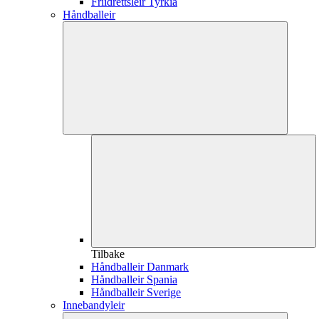
Friidrettsleir Tyrkia
Håndballeir
Tilbake
Håndballeir Danmark
Håndballeir Spania
Håndballeir Sverige
Innebandyleir