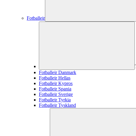
Fotballeir
Fotballeir Danmark
Fotballeir Hellas
Fotballeir Kypros
Fotballeir Spania
Fotballeir Sverige
Fotballeir Tyrkia
Fotballeir Tyskland