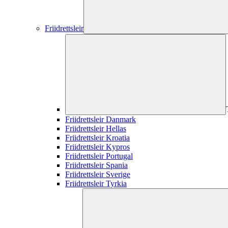
Friidrettsleir
Friidrettsleir Danmark
Friidrettsleir Hellas
Friidrettsleir Kroatia
Friidrettsleir Kypros
Friidrettsleir Portugal
Friidrettsleir Spania
Friidrettsleir Sverige
Friidrettsleir Tyrkia