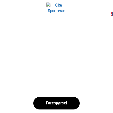
A
RITET SERNEKE A
2027 -NORSKA
,
Forespørsel