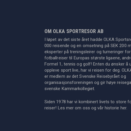
OM OLKA SPORTRESOR AB
I løpet av det siste året hadde OLKA Sportsr
000 reisende og en omsetning på SEK 200 mil
eksperter på treningsleirer og turneringer for
fotballreiser til Europas største ligaene, an
Formel 1, tennis og golf! Enten du ønsker å u
oppleve sport live, har vi reisen for deg. OL
er medlem av det Svenske Reisebyrået og
organisasjonsforeningen og gir høye reisegara
svenske Kammarkollegiet.
Siden 1978 har vi kombinert livets to store f
reiser! Les mer om oss og vår historie
her
.