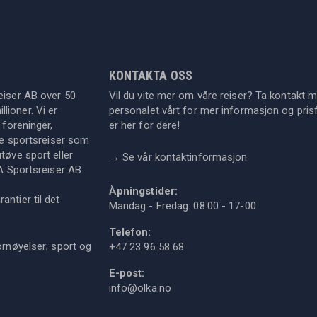
KONTAKTA OSS
eiser AB over 50
Vil du vite mer om våre reiser? Ta kontakt 
lioner. Vi er
personalet vårt for mer informasjon og prisf
 foreninger,
er her for dere!
dre sportsreiser som
tøve sport eller
→
Se vår kontaktinformasjon
KA Sportsreiser AB
Åpningstider:
ntier til det
Mandag - Fredag: 08:00 - 17-00
Telefon:
ornøyelser; sport og
+47 23 96 58 68
E-post:
info@olka.no