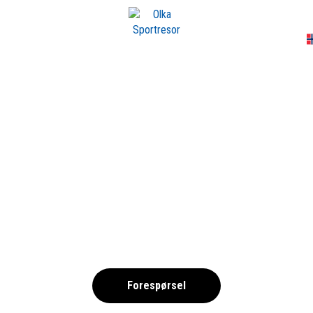
A
IORITET SERNEKE 
FOTBOLL 2025
,
Forespørsel