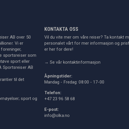
KONTAKTA OSS
eiser AB over 50
Vil du vite mer om våre reiser? Ta kontakt 
lioner. Vi er
personalet vårt for mer informasjon og prisf
 foreninger,
er her for dere!
dre sportsreiser som
tøve sport eller
→
Se vår kontaktinformasjon
KA Sportsreiser AB
Åpningstider:
ntier til det
Mandag - Fredag: 08:00 - 17-00
Telefon:
ornøyelser; sport og
+47 23 96 58 68
E-post:
info@olka.no