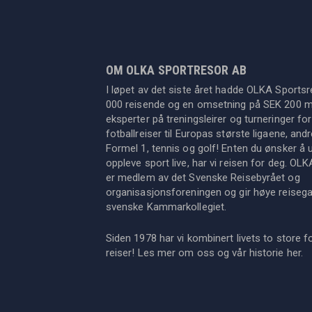
OM OLKA SPORTRESOR AB
I løpet av det siste året hadde OLKA Sportsr
000 reisende og en omsetning på SEK 200 mil
eksperter på treningsleirer og turneringer for
fotballreiser til Europas største ligaene, an
Formel 1, tennis og golf! Enten du ønsker å u
oppleve sport live, har vi reisen for deg. OL
er medlem av det Svenske Reisebyrået og
organisasjonsforeningen og gir høye reisegara
svenske Kammarkollegiet.
Siden 1978 har vi kombinert livets to store f
reiser! Les mer om oss og vår historie
her
.