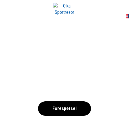
A
ÅBY HOTELL – FOT
,
Forespørsel