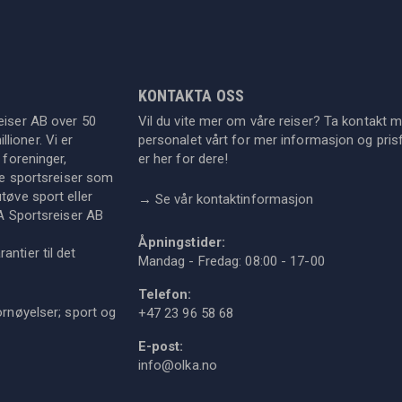
KONTAKTA OSS
eiser AB over 50
Vil du vite mer om våre reiser? Ta kontakt 
lioner. Vi er
personalet vårt for mer informasjon og prisf
 foreninger,
er her for dere!
dre sportsreiser som
tøve sport eller
→
Se vår kontaktinformasjon
KA Sportsreiser AB
Åpningstider:
ntier til det
Mandag - Fredag: 08:00 - 17-00
Telefon:
ornøyelser; sport og
+47 23 96 58 68
E-post:
info@olka.no