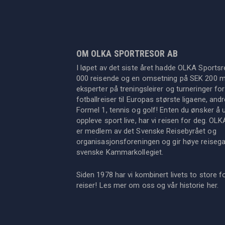
OM OLKA SPORTRESOR AB
I løpet av det siste året hadde OLKA Sportsr
000 reisende og en omsetning på SEK 200 mil
eksperter på treningsleirer og turneringer for
fotballreiser til Europas største ligaene, an
Formel 1, tennis og golf! Enten du ønsker å u
oppleve sport live, har vi reisen for deg. OL
er medlem av det Svenske Reisebyrået og
organisasjonsforeningen og gir høye reisegara
svenske Kammarkollegiet.
Siden 1978 har vi kombinert livets to store f
reiser! Les mer om oss og vår historie
her
.