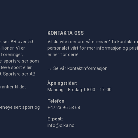
KONTAKTA OSS
eiser AB over 50
Vil du vite mer om våre reiser? Ta kontakt 
lioner. Vi er
personalet vårt for mer informasjon og prisf
 foreninger,
er her for dere!
dre sportsreiser som
tøve sport eller
→
Se vår kontaktinformasjon
KA Sportsreiser AB
Åpningstider:
ntier til det
Mandag - Fredag: 08:00 - 17-00
Telefon:
ornøyelser; sport og
+47 23 96 58 68
E-post:
info@olka.no