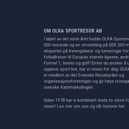
OM OLKA SPORTRESOR AB
I løpet av det siste året hadde OLKA Sportsr
000 reisende og en omsetning på SEK 200 mil
eksperter på treningsleirer og turneringer for
fotballreiser til Europas største ligaene, an
Formel 1, tennis og golf! Enten du ønsker å u
oppleve sport live, har vi reisen for deg. OL
er medlem av det Svenske Reisebyrået og
organisasjonsforeningen og gir høye reisegara
svenske Kammarkollegiet.
Siden 1978 har vi kombinert livets to store f
reiser! Les mer om oss og vår historie
her
.