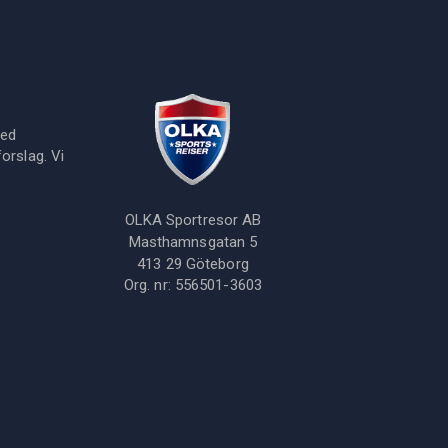
med
orslag. Vi
OLKA Sportresor AB
Masthamnsgatan 5
413 29
Göteborg
Org. nr:
556501-3603