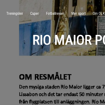
Treningsleir
Cuper
Fotballreiser
Mer sport
Om OLK
RIO MAIOR P