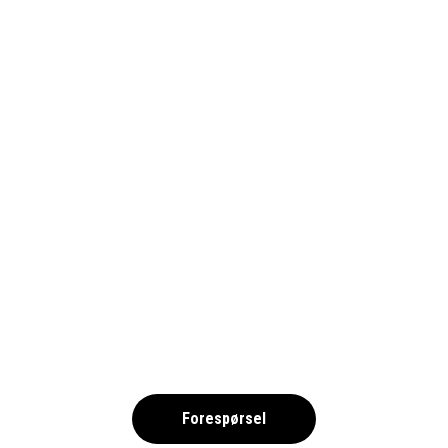
RIO MAIOR PORTUGAL 2026 –
FRIIDROTT-NOK
,
Forespørsel