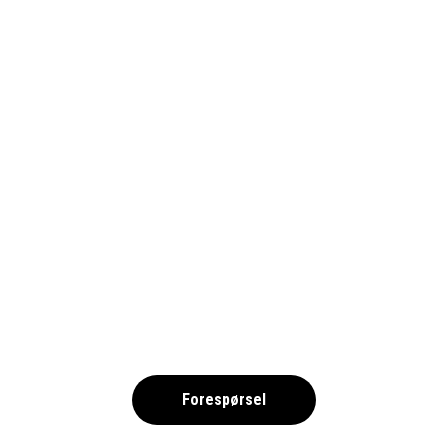
VILA REAL 2026 – FRIIDROTT NOK
,
Forespørsel