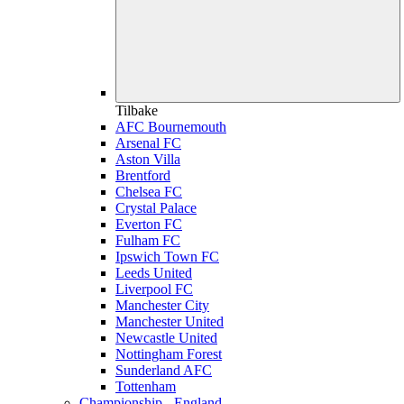
Tilbake
AFC Bournemouth
Arsenal FC
Aston Villa
Brentford
Chelsea FC
Crystal Palace
Everton FC
Fulham FC
Ipswich Town FC
Leeds United
Liverpool FC
Manchester City
Manchester United
Newcastle United
Nottingham Forest
Sunderland AFC
Tottenham
Championship - England