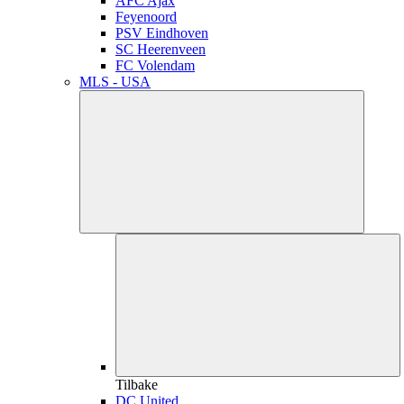
AFC Ajax
Feyenoord
PSV Eindhoven
SC Heerenveen
FC Volendam
MLS - USA
Tilbake
DC United