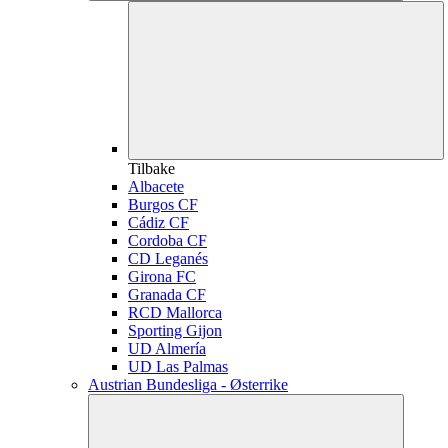
Tilbake
Albacete
Burgos CF
Cádiz CF
Cordoba CF
CD Leganés
Girona FC
Granada CF
RCD Mallorca
Sporting Gijon
UD Almería
UD Las Palmas
Austrian Bundesliga - Østerrike