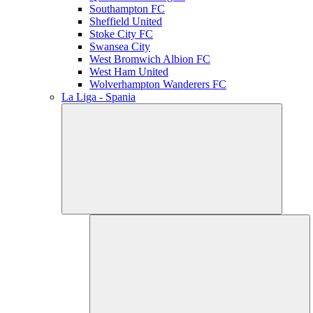
Southampton FC
Sheffield United
Stoke City FC
Swansea City
West Bromwich Albion FC
West Ham United
Wolverhampton Wanderers FC
La Liga - Spania