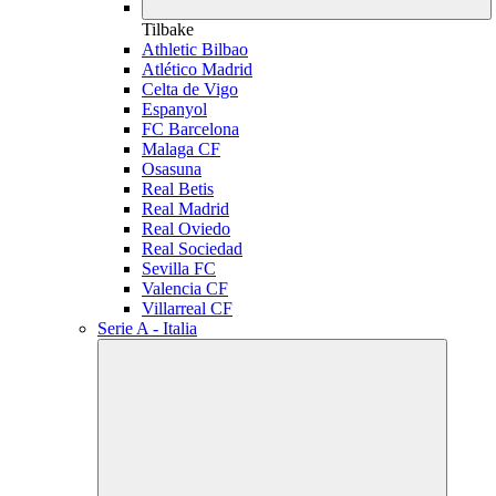
Tilbake
Athletic Bilbao
Atlético Madrid
Celta de Vigo
Espanyol
FC Barcelona
Malaga CF
Osasuna
Real Betis
Real Madrid
Real Oviedo
Real Sociedad
Sevilla FC
Valencia CF
Villarreal CF
Serie A - Italia