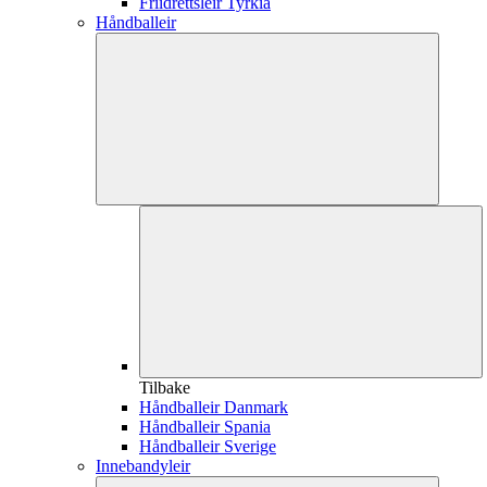
Friidrettsleir Tyrkia
Håndballeir
Tilbake
Håndballeir Danmark
Håndballeir Spania
Håndballeir Sverige
Innebandyleir