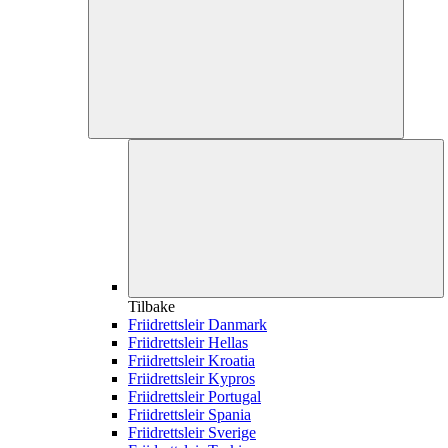
Tilbake
Friidrettsleir Danmark
Friidrettsleir Hellas
Friidrettsleir Kroatia
Friidrettsleir Kypros
Friidrettsleir Portugal
Friidrettsleir Spania
Friidrettsleir Sverige