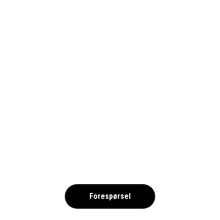
NERJA 2025 – FRIIDROTT NOK
,
Forespørsel