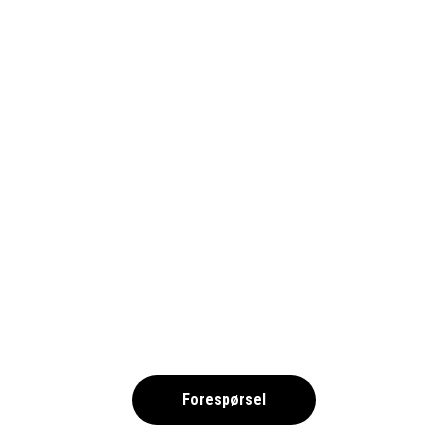
SALOU 2025 – FRIIDROTT NOK
,
Forespørsel