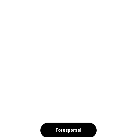
GØTEBORG PSA HANDBOLL
2025 NOK
,
Forespørsel