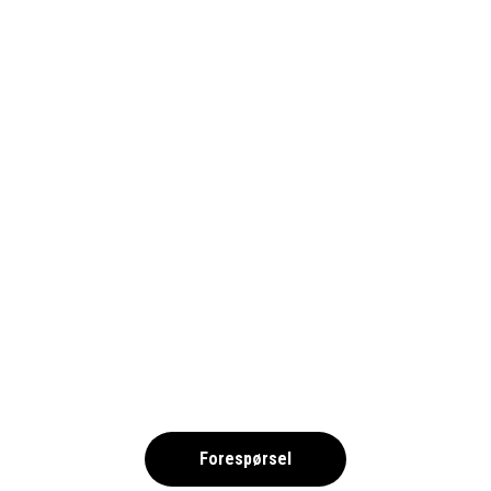
MUNKFORS – HANDBOLLSLÄGER
2026 NOK
,
Forespørsel